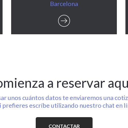
Barcelona
mienza a reservar aquí
sar unos cuántos datos te enviaremos una cotiza
i prefieres escríbe utilizando nuestro chat en l
CONTACTAR