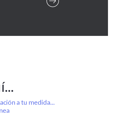
...
ción a tu medida...
ínea