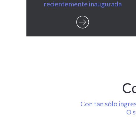
recientemente inaugurada
Co
Con tan sólo ingre
O s