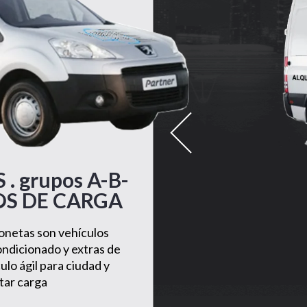
 grupos A-B-
OS DE CARGA
onetas son vehículos
ndicionado y extras de
culo ágil para ciudad y
tar carga