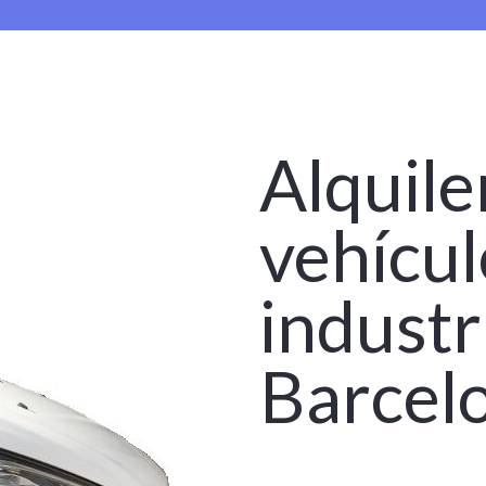
Alquile
vehícul
industr
Barcel