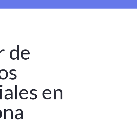
r de
os
iales en
ona