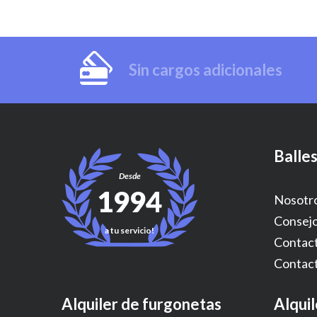
Sin cargos adicionales
Balles
Desde
1994
Nosotr
Consej
a tu servicio!
Contact
Contact
Alquiler de furgonetas
Alqui